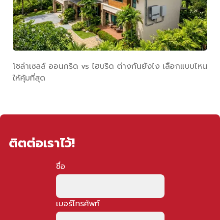
โซล่าเซลล์ ออนกริด vs ไฮบริด ต่างกันยังไง เลือกแบบไหน
ให้คุ้มที่สุด
ติตต่อเราไว้!
ชื่อ
เบอร์โทรศัพท์