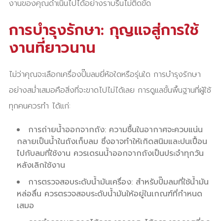
งานของคุณดำเนินไปได้อย่างราบรื่นไม่ติดขัด
การบำรุงรักษา: กุญแจสู่การใช้
งานที่ยาวนาน
ไม่ว่าคุณจะเลือกเครื่องปั๊มลมยี่ห้อใดหรือรุ่นใด การบำรุงรักษา
อย่างสม่ำเสมอคือสิ่งที่จะขาดไปไม่ได้เลย การดูแลขั้นพื้นฐานที่ผู้ใช้
ทุกคนควรทำ ได้แก่:
การถ่ายน้ำออกจากถัง: ความชื้นในอากาศจะควบแน่น
กลายเป็นน้ำในถังเก็บลม ซึ่งอาจทำให้เกิดสนิมและปนเปื้อน
ไปกับลมที่ใช้งาน ควรเดรนน้ำออกจากถังเป็นประจำทุกวัน
หลังเลิกใช้งาน
การตรวจสอบระดับน้ำมันเครื่อง: สำหรับปั๊มลมที่ใช้น้ำมัน
หล่อลื่น ควรตรวจสอบระดับน้ำมันให้อยู่ในเกณฑ์ที่กำหนด
เสมอ